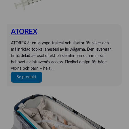
Gaumard
HandyVAQ
Kartsana
ATOREX
Kaya
Mindray
ATOREX är en laryngo‑trakeal nebulisator för säker och
målinriktad topikal anestesi av luftvägarna. Den levererar
Mindray
finfördelad aerosol direkt på slemhinnan och minskar
Novak
behovet av intravenös access. Flexibel design för både
ORSIM
vuxna och barn – hela…
P3 Medical
:
Se produkt
A
Quickels
T
SAM Medical
O
R
Schiller
E
Strässle
X
TechniCare