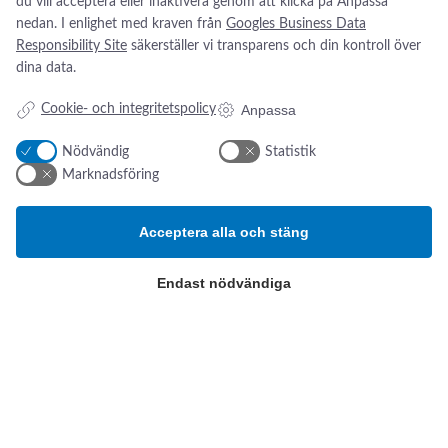
du vill acceptera eller inaktivera genom att klicka på Anpassa
från Carl Reiner
nedan. I enlighet med kraven från
Googles Business Data
Responsibility Site
säkerställer vi transparens och din kontroll över
Avancerad jetventilation för komplexa ingrepp med fokus på
dina data.
fri luftvägsåtkomst, noggrann monitorering och minimala
respiratoriska rörelser.
Anpassa
Cookie- och integritetspolicy
:
Se produkt
T
Nödvändig
Statistik
w
Marknadsföring
i
n
Acceptera alla och stäng
S
t
r
Endast nödvändiga
e
Addresse:
Om os
s
a
Kikarvägen 14
Nyheter
m
Om oss
™
SE- 647 35 Mariefred, Sverige
Kontakt oss
E
ESG-rapport
V
Tlf.:
+46 (0)31 52 11 40
O
Email:
info@swsverige.se