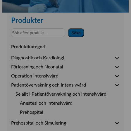
Produkter
S
Söka
ö
k
Produktkategori
Diagnostik och Kardiologi
Förlossning och Neonatal
Se allt i Diagnostik och Kardiologi
Operation Intensivvård
Se allt i Förlossning och Neonatal
Blodtryck
Patientövervakning och intensivvård
Se allt i Operation Intensivvård
EKG
Förlossningsrummet
Se allt i Patientövervakning och intensivvård
Pulsoximetri
Intensivvård
Se allt i EKG
Spirometri
Operationsrummet
Anestesi och Intensivvård
Se allt i Intensivvård
ArbetsEKG
Ultraljud
Prehospital
Se allt i Operationsrummet
Datalagring
Ventilatorer
Holter/24 h EKG
Operationsbord
Prehospital och Simulering
Operationslampor