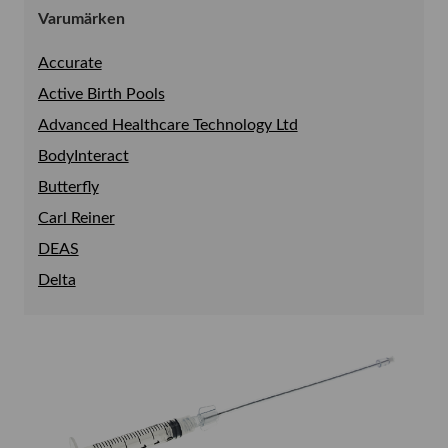
Se allt i Prehospital och Simulering
Varumärken
Pendlar
Prehospital
Accurate
Simulering
Se allt i Prehospital
Active Birth Pools
Se allt i Simulering
Ambulansbår
Advanced Healthcare Technology Ltd
Defibrillator
Bronkoskopisimulator
BodyInteract
Sug
Luftvägsträning
Butterfly
Carl Reiner
DEAS
Delta
Epimed
Ergo Vac
Ergosana
EyePro
Ganshorn