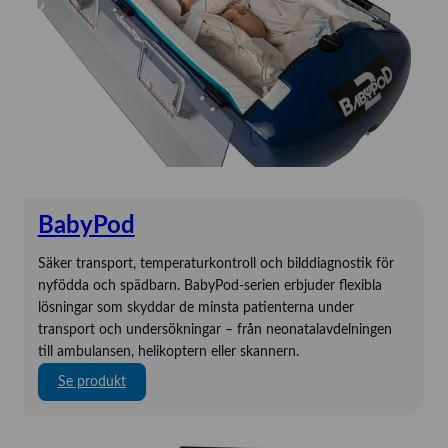
Telic Group
The Birth Sling
TruCorp
VausSim
Weinnmann
WinComm
Xavant
ZAC
BabyPod
Säker transport, temperaturkontroll och bilddiagnostik för
nyfödda och spädbarn. BabyPod-serien erbjuder flexibla
lösningar som skyddar de minsta patienterna under
transport och undersökningar – från neonatalavdelningen
till ambulansen, helikoptern eller skannern.
:
Se produkt
B
a
b