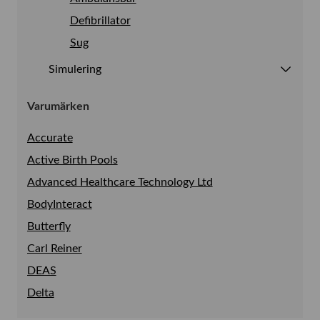
Pendlar
Defibrillator
Sug
Simulering
Se allt i Simulering
Varumärken
Bronkoskopisimulator
Luftvägsträning
Accurate
Active Birth Pools
Advanced Healthcare Technology Ltd
BodyInteract
Butterfly
Carl Reiner
DEAS
Delta
Epimed