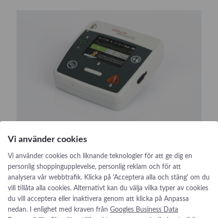
Ergo Vac
Ergosana
EyePro
Ganshorn
Gaumard
HandyVAQ
Kartsana
Kaya
Mindray
Vi använder cookies
Mindray
Vi använder cookies och liknande teknologier för att ge dig en
Hjärtstartare / Defibrillator
Novak
personlig shoppingupplevelse, personlig reklam och för att
ORSIM
analysera vår webbtrafik. Klicka på 'Acceptera alla och stäng' om du
CoreMed har ett flertal olika hjärtstartare att välja mellan.
vill tillåta alla cookies. Alternativt kan du välja vilka typer av cookies
P3 Medical
:
Se produkt
du vill acceptera eller inaktivera genom att klicka på Anpassa
H
Quickels
nedan. I enlighet med kraven från
Googles Business Data
j