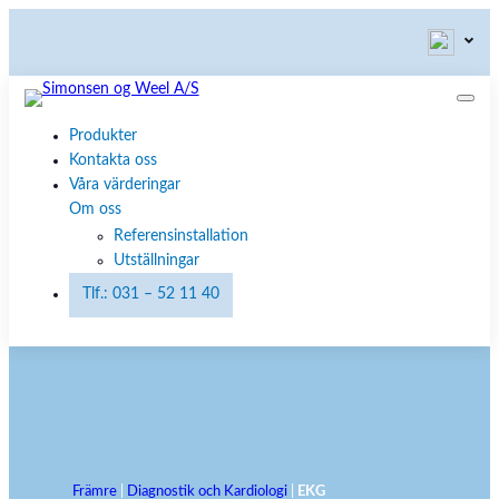
Produkter
Kontakta oss
Våra värderingar
Om oss
Referensinstallation
Utställningar
Tlf.: 031 – 52 11 40
Främre
|
Diagnostik och Kardiologi
|
EKG