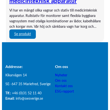
medicinteknisk apparatur
G
t
–
r
Vi har en mängd olika vagnar och stativ till medicinteknisk
H
o
apparatur. Rullstativ för monitorer samt flexibla byggbara
o
d
vagnsystem med otaliga kombinationer av lådor, kabelhållare
l
s
och korgar mm. Vår höj och sänkbara vagn har korg och…
t
y
:
Se produkt
e
s
V
r
t
a
e
g
m
n
a
r
Addresse:
Om os
s
o
Kikarvägen 14
Nyheter
c
Om oss
h
SE- 647 35 Mariefred, Sverige
Kontakt oss
s
ESG-rapport
Tlf.:
+46 (0)31 52 11 40
t
Email:
info@swsverige.se
a
t
i