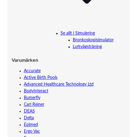
Se allt i Simulering
Bronkoskopisimulator
Luftvägsträning
Varumärken
Accurate
Active Birth Pools
Advanced Healthcare Technology Ltd
BodyInteract
Butterfly
Carl Reiner
DEAS
Delta
Epimed
Ergo Vac