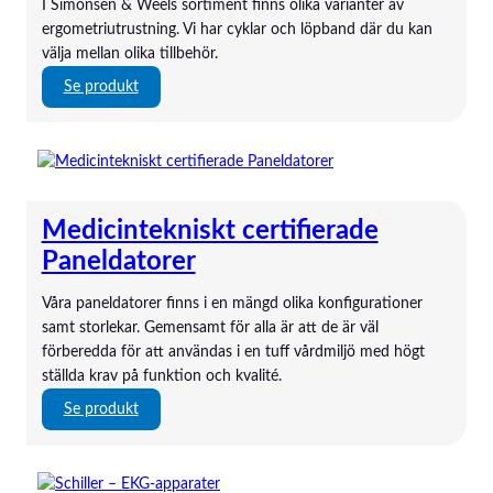
I Simonsen & Weels sortiment finns olika varianter av
a
Weinnmann
ergometriutrustning. Vi har cyklar och löpband där du kan
l
WinComm
välja mellan olika tillbehör.
a
Xavant
g
:
Se produkt
ZAC
r
E
i
r
n
g
g
o
m
Medicintekniskt certifierade
e
t
Paneldatorer
r
i
Våra paneldatorer finns i en mängd olika konfigurationer
samt storlekar. Gemensamt för alla är att de är väl
förberedda för att användas i en tuff vårdmiljö med högt
ställda krav på funktion och kvalité.
:
Se produkt
M
e
d