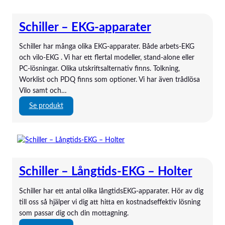
i
c
Schiller – EKG-apparater
i
n
Schiller har många olika EKG-apparater. Både arbets-EKG
t
och vilo-EKG . Vi har ett flertal modeller, stand-alone eller
e
PC-lösningar. Olika utskriftsalternativ finns. Tolkning,
k
Worklist och PDQ finns som optioner. Vi har även trådlösa
n
Vilo samt och…
i
s
:
Se produkt
k
S
t
c
c
h
e
i
r
l
Schiller – Långtids-EKG – Holter
t
l
i
e
Schiller har ett antal olika långtidsEKG-apparater. Hör av dig
f
r
till oss så hjälper vi dig att hitta en kostnadseffektiv lösning
i
–
som passar dig och din mottagning.
e
E