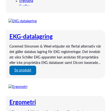
Ergosana
EyePro
Ganshorn
Gaumard
HandyVAQ
Kartsana
Kaya
EKG-datalagring
Mindray
Mindray
Coremed Simonsen & Weel erbjuder ett flertal alternativ när
Novak
det gäller databas lagring för EKG registreringar. Det innebär
ORSIM
att våra Schiller EKG apparater kan anslutas till proprietära
P3 Medical
eller icke proprietära EKG databaser samt Dicom baserade…
Quickels
:
Se produkt
SAM Medical
E
Schiller
K
Strässle
G
TechniCare
-
Telic Group
d
The Birth Sling
Ergometri
a
TruCorp
t
VausSim