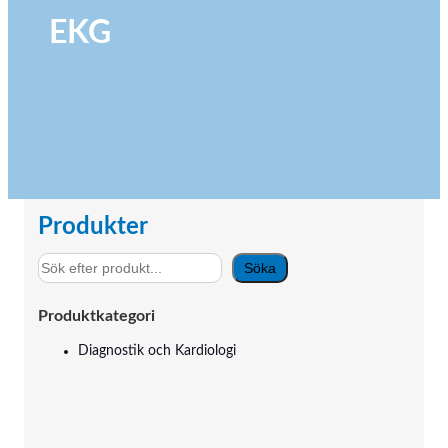
EKG
Produkter
S
Söka
ö
k
Produktkategori
Diagnostik och Kardiologi