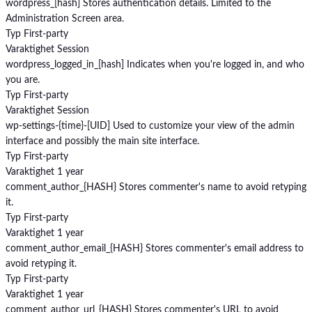
wordpress_[hash]
Stores authentication details. Limited to the
Administration Screen area.
Typ
First-party
Varaktighet
Session
wordpress_logged_in_[hash]
Indicates when you're logged in, and who
you are.
Typ
First-party
Varaktighet
Session
wp-settings-{time}-[UID]
Used to customize your view of the admin
interface and possibly the main site interface.
Typ
First-party
Varaktighet
1 year
comment_author_{HASH}
Stores commenter's name to avoid retyping
it.
Typ
First-party
Varaktighet
1 year
comment_author_email_{HASH}
Stores commenter's email address to
avoid retyping it.
Typ
First-party
Varaktighet
1 year
comment_author_url_{HASH}
Stores commenter's URL to avoid