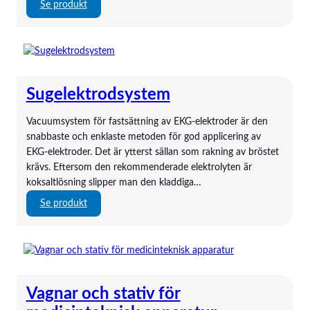
r
K
:
Se produkt
a
G
S
d
-
c
e
a
h
P
p
i
a
p
l
Sugelektrodsystem
n
a
l
e
r
e
Vacuumsystem för fastsättning av EKG-elektroder är den
l
a
r
snabbaste och enklaste metoden för god applicering av
d
t
–
EKG-elektroder. Det är ytterst sällan som rakning av bröstet
a
e
L
krävs. Eftersom den rekommenderade elektrolyten är
t
r
å
koksaltlösning slipper man den kladdiga…
o
n
r
g
:
Se produkt
e
t
S
r
i
u
d
g
s
e
-
l
Vagnar och stativ för
E
e
K
k