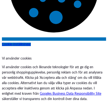
p
a
r
a
t
u
r
Cookie-inställningar
Vi använder cookies
Vi använder cookies och liknande teknologier för att ge dig en
personlig shoppingupplevelse, personlig reklam och för att analysera
vår webbtrafik. Klicka på 'Acceptera alla och stäng' om du vill tillåta
alla cookies. Alternativt kan du välja vilka typer av cookies du vill
acceptera eller inaktivera genom att klicka på Anpassa nedan. I
enlighet med kraven från
Googles Business Data Responsibility Site
säkerställer vi transparens och din kontroll över dina data.