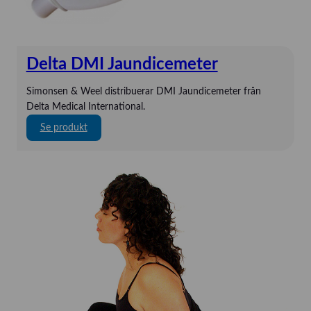
r
i
n
g
Delta DMI Jaundicemeter
Simonsen & Weel distribuerar DMI Jaundicemeter från
Delta Medical International.
:
Se produkt
D
e
l
t
a
D
M
I
J
a
u
n