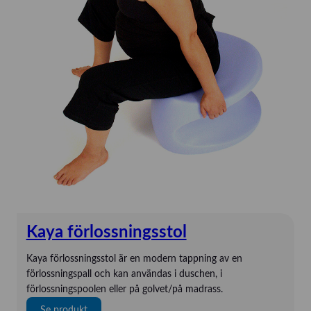
d
i
c
e
m
e
t
e
r
Kaya förlossningsstol
Kaya förlossningsstol är en modern tappning av en
förlossningspall och kan användas i duschen, i
förlossningspoolen eller på golvet/på madrass.
:
Se produkt