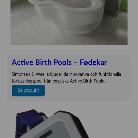
HandyVAQ
Kartsana
Kaya
Mindray
Mindray
Novak
Active Birth Pools – Fødekar
ORSIM
P3 Medical
Simonsen & Weel erbjuder de innovativa och funktionella
förlossningspool från engelska Active Birth Pools.
Quickels
:
Se produkt
SAM Medical
A
Schiller
c
Strässle
t
i
TechniCare
v
Telic Group
e
B