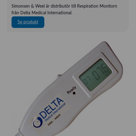
Simonsen & Weel är distributör till Respiration Monitorn
från Delta Medical International.
:
Se produkt
D
e
l
t
a
a
p
n
é
m
o
n
i
t
o
r
e