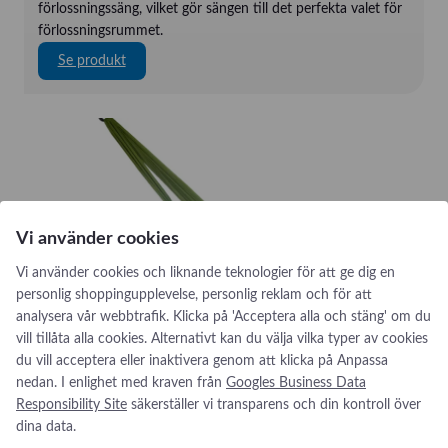
förlossningssäng, vilket gör sängen till det perfekta valet för
förlossningsrummet.
:
Se produkt
T
e
c
h
n
i
C
a
Vi använder cookies
r
Vi använder cookies och liknande teknologier för att ge dig en
e
personlig shoppingupplevelse, personlig reklam och för att
N
analysera vår webbtrafik. Klicka på 'Acceptera alla och stäng' om du
a
vill tillåta alla cookies. Alternativt kan du välja vilka typer av cookies
s
du vill acceptera eller inaktivera genom att klicka på Anpassa
c
nedan. I enlighet med kraven från
Googles Business Data
e
Responsibility Site
säkerställer vi transparens och din kontroll över
n
dina data.
t