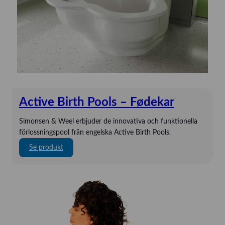
HandyVAQ
Kartsana
Kaya
Mindray
Mindray
Novak
Active Birth Pools – Fødekar
ORSIM
P3 Medical
Simonsen & Weel erbjuder de innovativa och funktionella
förlossningspool från engelska Active Birth Pools.
Quickels
:
Se produkt
SAM Medical
A
Schiller
c
Strässle
t
i
TechniCare
v
Telic Group
e
B