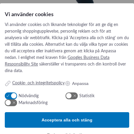
s
c
Vi använder cookies
e
n
Vi använder cookies och liknande teknologier för att ge dig en
t
personlig shoppingupplevelse, personlig reklam och för att
i
analysera vår webbtrafik. Klicka på 'Acceptera alla och stäng' om du
a
vill tillåta alla cookies. Alternativt kan du välja vilka typer av cookies
f
du vill acceptera eller inaktivera genom att klicka på Anpassa
ö
nedan. I enlighet med kraven från
Googles Business Data
r
The Birth Sling
Responsibility Site
säkerställer vi transparens och din kontroll över
l
dina data.
o
The Birth Sling är ett modernt förlossningshjälpmedel som
s
Anpassa
Cookie- och integritetspolicy
är utformat för att ge stöd till gynnsamma
s
förlossningsställningar. The Birth Sling ger den födande
n
Nödvändig
Statistik
möjlighet till större rörelsefrihet, komfort och kontroll under
i
Marknadsföring
förlossningen.
n
:
Se produkt
g
T
Acceptera alla och stäng
s
h
s
e