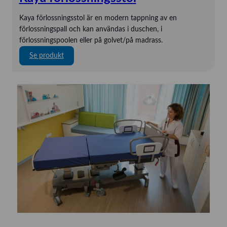
Kaya förlossningsstol är en modern tappning av en
förlossningspall och kan användas i duschen, i
förlossningspoolen eller på golvet/på madrass.
:
Se produkt
K
a
y
a
f
ö
r
l
o
s
s
n
i
n
g