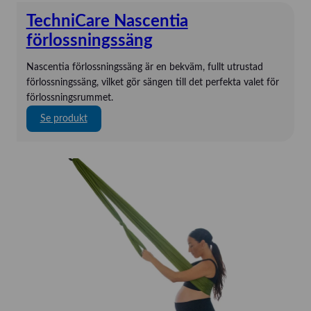
s
TechniCare Nascentia
s
förlossningssäng
t
o
Nascentia förlossningssäng är en bekväm, fullt utrustad
l
förlossningssäng, vilket gör sängen till det perfekta valet för
förlossningsrummet.
:
Se produkt
T
e
c
h
n
i
C
a
r
e
N
a