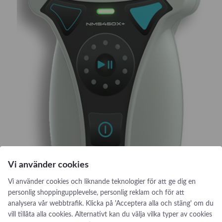
S
t
a
n
d
a
r
d
Vi använder cookies
Vi använder cookies och liknande teknologier för att ge dig en
personlig shoppingupplevelse, personlig reklam och för att
analysera vår webbtrafik. Klicka på 'Acceptera alla och stäng' om du
vill tillåta alla cookies. Alternativt kan du välja vilka typer av cookies