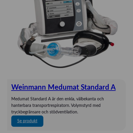
Gaumard
HandyVAQ
Kartsana
Kaya
Mindray
Mindray
Novak
ORSIM
P3 Medical
Weinmann Medumat Standard A
Quickels
SAM Medical
Medumat Standard A är den enkla, välbekanta och
Schiller
hanterbara transportrespiratorn. Volymstyrd med
tryckbegränsare och stödventilation.
Strässle
:
Se produkt
TechniCare
W