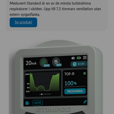
Meduvent Standard är en av de minsta turbindrivna
d
respiratorer i världen. Upp till 7,5 timmars ventilation utan
A
extern syrgasflaska.
:
Se produkt
W
e
i
n
m
a
n
n
M
e
d
u
v
e
n
t