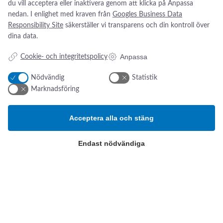
Xavants NMS 450X
du vill acceptera eller inaktivera genom att klicka på Anpassa
nervstimulator
nedan. I enlighet med kraven från
Googles Business Data
Responsibility Site
säkerställer vi transparens och din kontroll över
Full NMT-övervakning med Xavants nervstimulator
dina data.
möjliggör säker extubation och eliminerar kvarstående
Anpassa
Cookie- och integritetspolicy
botemedel oavsett uppsättning på det aktuella sjukhuset
och operationstyp. Integrerar neuromuskulär
Nödvändig
Statistik
transmissionsdata problemfritt med anestesi-monitorer och
Marknadsföring
EMR-system.
:
Se produkt
X
Acceptera alla och stäng
a
«
1
2
3
4
v
Endast nödvändiga
a
n
t
s
Addresse:
Om os
s
N
Kikarvägen 14
Nyheter
M
Om oss
S
SE- 647 35 Mariefred, Sverige
Kontakt oss