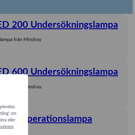
ED 200 Undersökningslampa
lampa från Mindray
ED 600 Undersökningslampa
ampa från Mindray.
plevelse,
 stäng' om
ED 7 Operationslampa
tera eller
usiness
från Mindray