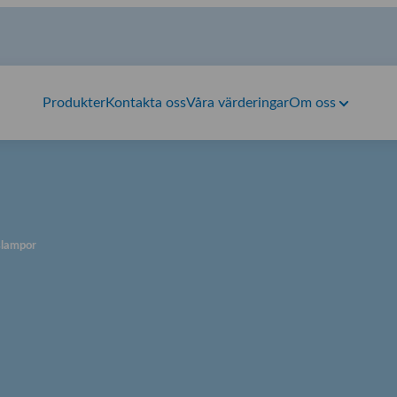
Produkter
Kontakta oss
Våra värderingar
Om oss
slampor