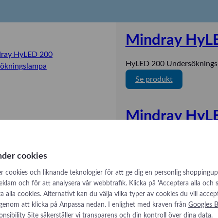
Mindray HyL
HyLED 200 Undersöknings
:
Se produkt
M
i
Mindray HyL
n
d
r
HyLED 600 Undersökningsl
a
:
Se produkt
nder cookies
y
M
H
r cookies och liknande teknologier för att ge dig en personlig shoppingup
i
reklam och för att analysera vår webbtrafik. Klicka på 'Acceptera alla och
y
Mindray HyL
n
låta alla cookies. Alternativt kan du välja vilka typer av cookies du vill accep
L
d
 genom att klicka på Anpassa nedan. I enlighet med kraven från
Googles B
E
r
HyLED 7 operationslampa 
nsibility Site
säkerställer vi transparens och din kontroll över dina data.