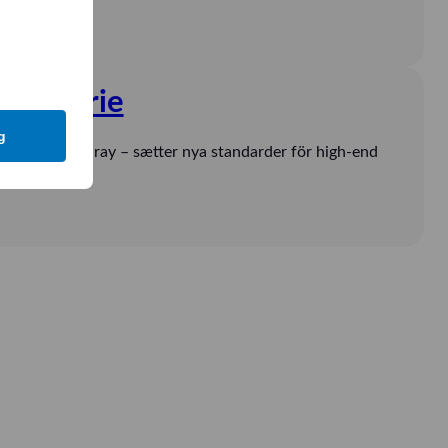
d X-serie
g
ljus från Mindray – sætter nya standarder för high-end