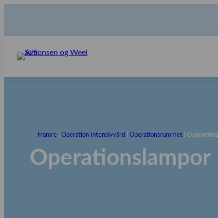
Främre
|
Operation Intensivvård
|
Operationsrummet
|
Operation
Operationslampor