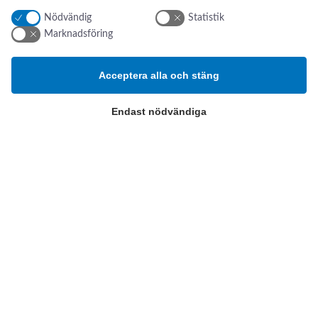
Nödvändig
Statistik
Addresse:
Om os
s
Marknadsföring
Kikarvägen 14
Nyheter
Om oss
Acceptera alla och stäng
SE- 647 35 Mariefred, Sverige
Kontakt oss
ESG-rapport
Tlf.:
+46 (0)31 52 11 40
Endast nödvändiga
Email:
info@swsverige.se
Produktkategorier
Patientövervakning och
intensivvård
Poliklinik och diagnostik
Operation och Sterilisering
Cookie-inställningar