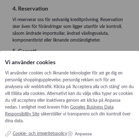
4. Reservation
Vi reserverar oss för sedvanlig kreditprövning. Reservation
sker även för förändringar som ligger utanför vår kontroll,
såsom ändrade importtullar, ändrad växlingsvaluta,
komponentbrist eller liknande omständigheter.
5. Garanti
Vi använder cookies
Garantitiden på offererad utrustning är 12 månader. Dock
ej tillbehör. Garantin gäller inte heller ersättning för
Vi använder cookies och liknande teknologier för att ge dig en
eventuell inkomstbortfall under stilleståndstid. Vi tillämpar
personlig shoppingupplevelse, personlig reklam och för att
inskicksgaranti, fritt vårt lager. Under denna tid gäller fri
analysera vår webbtrafik. Klicka på 'Acceptera alla och stäng' om du
support via telefon eller mail. Service och supportavtal kan
vill tillåta alla cookies. Alternativt kan du välja vilka typer av cookies
tecknas efter utgången garanti.
du vill acceptera eller inaktivera genom att klicka på Anpassa
nedan. I enlighet med kraven från
Googles Business Data
Responsibility Site
säkerställer vi transparens och din kontroll över
dina data.
Anpassa
Cookie- och integritetspolicy