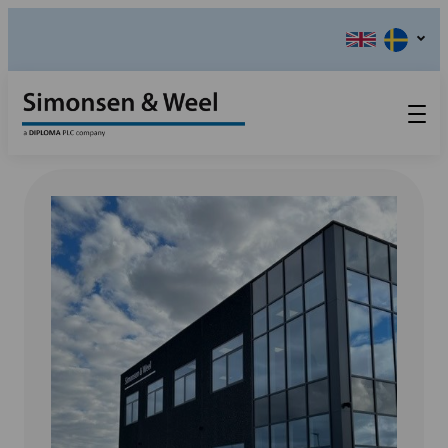
Produkter
Kontakta oss
Våra värderingar
Om oss
Referensinstallation
Tlf.: 031 – 52 11 40
Utställningar