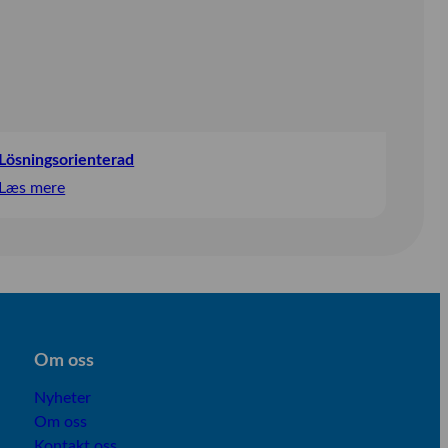
Lösningsorienterad
:
Læs mere
Lösningsorienterad
Om os
s
Nyheter
Om oss
Kontakt oss