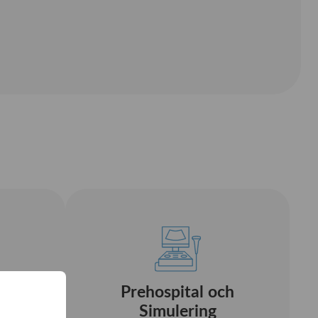
Prehospital och
ch
Simulering