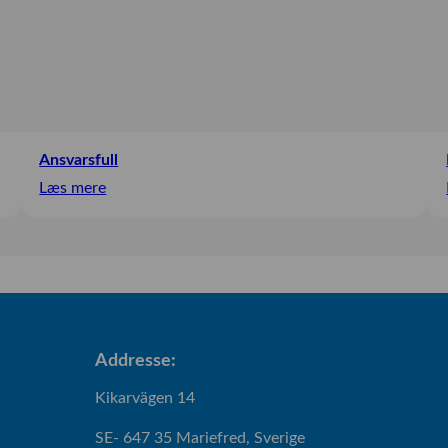
Ansvarsfull
:
Læs mere
Ansvarsfull
Addresse:
Kikarvägen 14
SE- 647 35 Mariefred, Sverige