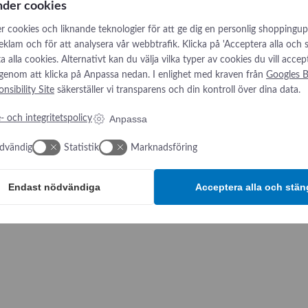
nder cookies
Kardiologi
Gå till produkter
r cookies och liknande teknologier för att ge dig en personlig shoppingup
Gå till produkter
reklam och för att analysera vår webbtrafik. Klicka på 'Acceptera alla och
låta alla cookies. Alternativt kan du välja vilka typer av cookies du vill accep
 genom att klicka på Anpassa nedan. I enlighet med kraven från
Googles B
nsibility Site
säkerställer vi transparens och din kontroll över dina data.
Anpassa
- och integritetspolicy
dvändig
Statistik
Marknadsföring
Endast nödvändiga
Acceptera alla och stän