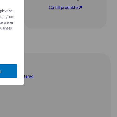
Gå till produkter
plevelse,
 stäng' om
tera eller
usiness
g