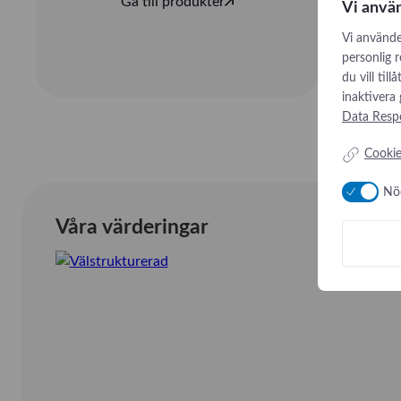
Gå till produkter
Vi anvä
Vi använde
personlig 
du vill til
inaktivera
Data Respo
Cookie
Nö
Våra värderingar