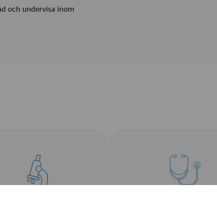
råd och undervisa inom
Förlossning o
Neonatal
Diagnostik och