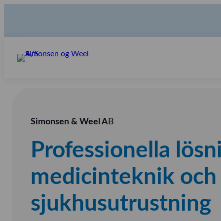
Simonsen & Weel A
B
Professionella lös
medicinteknik och
sjukhusutrustning