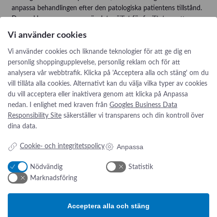
anpassa behandlingen efter den patologiska patientens tillstånd.
Den enkla programvaran gör det möjligt för facilitatorn att
trådlöst simulera flera patienttillstånd, till exempel kronisk
Vi använder cookies
obstruktiv lungsjukdom eller allvarliga respiratoriska syndrom
genom att ändra patientparametrar och andningsvärden.
Vi använder cookies och liknande teknologier för att ge dig en
personlig shoppingupplevelse, personlig reklam och för att
analysera vår webbtrafik. Klicka på 'Acceptera alla och stäng' om du
vill tillåta alla cookies. Alternativt kan du välja vilka typer av cookies
du vill acceptera eller inaktivera genom att klicka på Anpassa
nedan. I enlighet med kraven från
Googles Business Data
Responsibility Site
säkerställer vi transparens och din kontroll över
dina data.
Addresse:
Om os
s
Anpassa
Cookie- och integritetspolicy
Kikarvägen 14
Nyheter
Om oss
Nödvändig
Statistik
SE- 647 35 Mariefred, Sverige
Kontakt oss
Marknadsföring
ESG-rapport
Tlf.:
+46 (0)31 52 11 40
Email:
info@swsverige.se
Acceptera alla och stäng