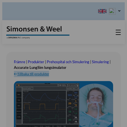
Produkter
Kontakta oss
Främre
|
Produkter
|
Prehospital och Simulering
|
Simulering
|
Våra värderingar
Accurate LungSim lungsimulator
Tillbaka till produkter
Om oss
Referensinstallation
Tlf.: 031 – 52 11 40
Utställningar