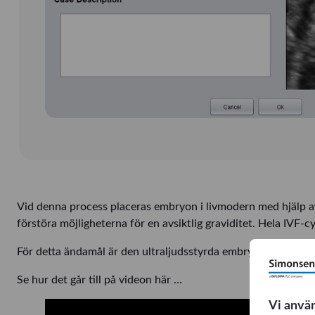
Vid denna process placeras embryon i livmodern med hjälp av e
förstöra möjligheterna för en avsiktlig graviditet. Hela IVF
För detta ändamål är den ultraljudsstyrda embryoöverförseln
Se hur det går till på videon här …
Vi anvä