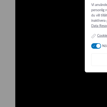
Vi använde
personlig 
du vill til
inaktivera
Data Respo
Cookie
Nö