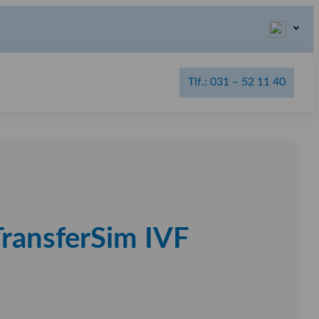
Tlf.: 031 – 52 11 40
TransferSim IVF