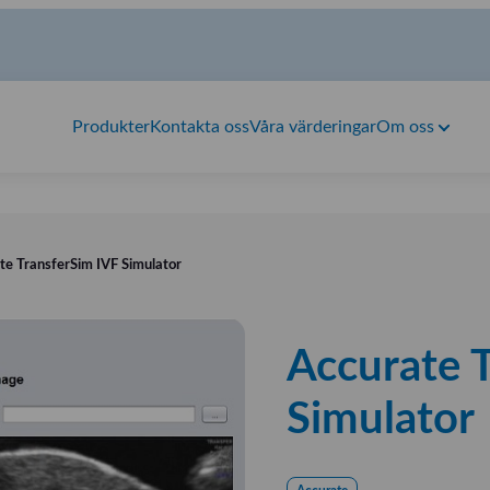
Produkter
Kontakta oss
Våra värderingar
Om oss
te TransferSim IVF Simulator
Accurate 
Simulator