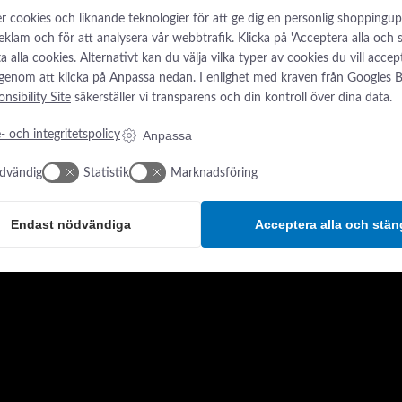
r cookies och liknande teknologier för att ge dig en personlig shoppingup
reklam och för att analysera vår webbtrafik. Klicka på 'Acceptera alla och
låta alla cookies. Alternativt kan du välja vilka typer av cookies du vill accep
 genom att klicka på Anpassa nedan. I enlighet med kraven från
Googles B
nsibility Site
säkerställer vi transparens och din kontroll över dina data.
Anpassa
- och integritetspolicy
dvändig
Statistik
Marknadsföring
Endast nödvändiga
Acceptera alla och stän