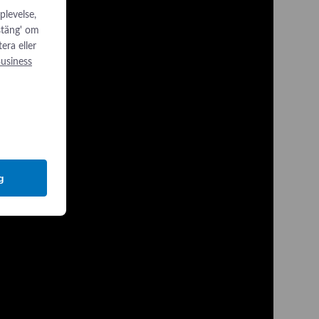
plevelse,
 stäng' om
tera eller
usiness
g