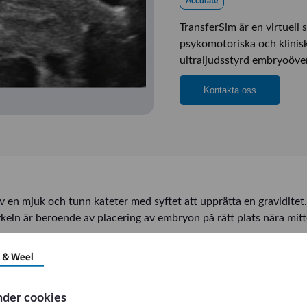
Accurate
TransferSim är en virtuell 
psykomotoriska och klinis
ultraljudsstyrd embryoöver
Kontakta oss
n mjuk och tunn kateter med syftet att upprätta en graviditet. D
-cykeln är beroende av placering av embryon på rätt plats nära 
 den mest effektiva tekniken.
nder cookies