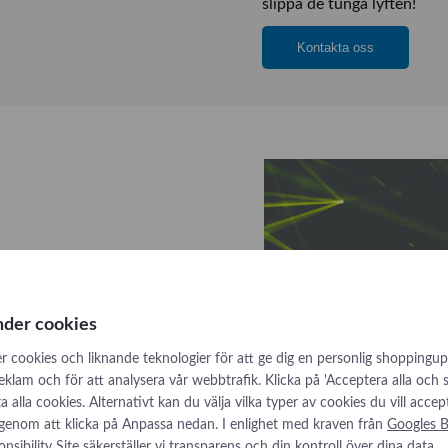
slippa de tunga lyften!
Kontakta oss
nder cookies
 intensiv förflyttning
r cookies och liknande teknologier för att ge dig en personlig shoppingup
reklam och för att analysera vår webbtrafik. Klicka på 'Acceptera alla och
låta alla cookies. Alternativt kan du välja vilka typer av cookies du vill accep
 genom att klicka på Anpassa nedan. I enlighet med kraven från
Googles B
nsibility Site
säkerställer vi transparens och din kontroll över dina data.