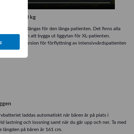
 klarar 300 kg
i hiss och förlängas för den långa patienten. Det finns alla
t möjligheten att bygga ut liggytan för XL-patienten.
g
 i en specialversion för förflyttning av intensivvårdspatienten
yggen
vbatteriet laddas automatiskt när båren är på plats i
d lastning och lossning samt när du går upp och ner. Ta med
de längden på båren är 161 cm.