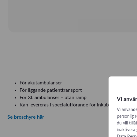
För akutambulanser
För liggande patienttransport
För XL ambulanser – utan ramp
Vi anvä
Kan levereras i specialutförande för inkubatorer och för
Vi använde
personlig 
Se broschyre här
du vill til
inaktivera
Data Respo