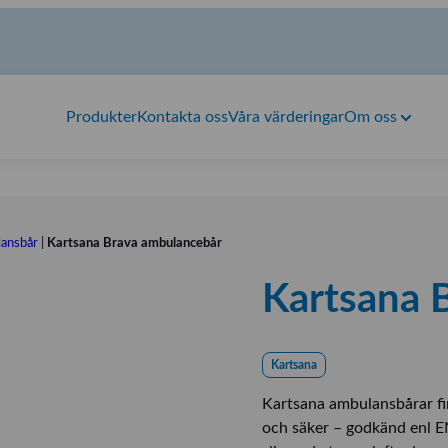
Produkter
Kontakta oss
Våra värderingar
Om oss
ansbår
|
Kartsana Brava ambulancebår
Kartsana 
Kartsana
Kartsana ambulansbårar fin
och säker – godkänd enl E