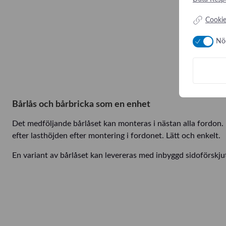
Cookie
Nö
Bårlås och bårbricka som en enhet
Det medföljande bårlåset kan monteras i nästan alla fordon.
efter lasthöjden efter montering i fordonet. Lätt och enkelt.
En variant av bårlåset kan levereras med inbyggd sidoförskju