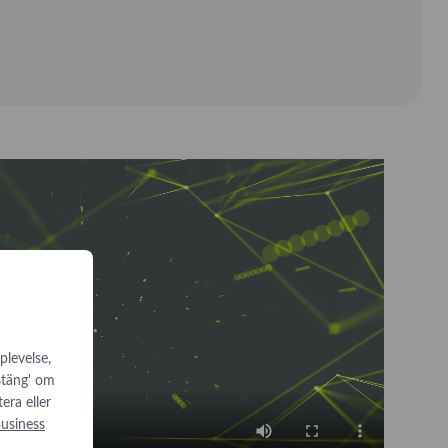
plevelse,
 stäng' om
tera eller
usiness