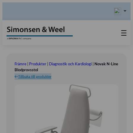
Produkter
Kontakta oss
Främre
|
Produkter
|
Diagnostik och Kardiologi
|
Novak N-Line
Våra värderingar
Blodprovsstol
Tillbaka till produkter
Om oss
Referensinstallation
Tlf.: 031 – 52 11 40
Utställningar