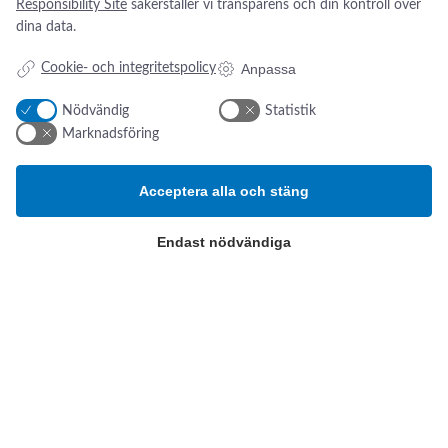
Responsibility Site
säkerställer vi transparens och din kontroll över
dina data.
Anpassa
Cookie- och integritetspolicy
Addresse:
Om os
s
Kikarvägen 14
Nyheter
Nödvändig
Statistik
Om oss
Marknadsföring
SE- 647 35 Mariefred, Sverige
Kontakt oss
ESG-rapport
Tlf.:
+46 (0)31 52 11 40
Acceptera alla och stäng
Email:
info@swsverige.se
Endast nödvändiga
Produktkategorier
Patientövervakning och
intensivvård
Poliklinik och diagnostik
Operation och Sterilisering