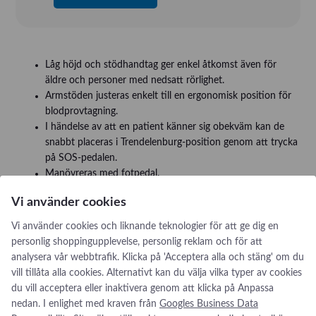
Låg höjd och stödhandtag ger enkel åtkomst även för
äldre och personer med nedsatt rörlighet.
Armstöden justeras enkelt till en ergonomisk position för
blodprovtagning.
I händelse av att en patient känner sig obekväm kan de
snabbt placeras i Trendelenburg-position genom att trycka
på SOS-pedalen.
Manövreras med fotpedal.
Patientvikt upp till 300 kg.
Vi använder cookies
Vridbart armstöd.
Infusionshållare.
Vi använder cookies och liknande teknologier för att ge dig en
personlig shoppingupplevelse, personlig reklam och för att
Läs mer om N-Line på
Novaks hemsida
.
analysera vår webbtrafik. Klicka på 'Acceptera alla och stäng' om du
vill tillåta alla cookies. Alternativt kan du välja vilka typer av cookies
du vill acceptera eller inaktivera genom att klicka på Anpassa
nedan. I enlighet med kraven från
Googles Business Data