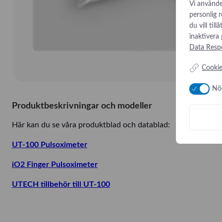
Vi använde
personlig 
du vill til
inaktivera
Data Respo
Cookie
Nö
Produktbeskrivningar och modeller
Här kan du se våra produktblad och datablad:
UT-100 Pulsoximeter
iO2 Finger Pulsoximeter
UTECH tillbehör till UT-100