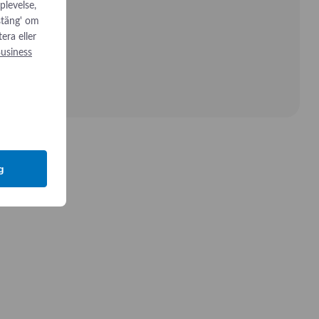
plevelse,
 stäng' om
tera eller
usiness
g