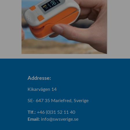
Addresse:
Kikarvägen 14
SE- 647 35 Mariefred, Sverige
Tlf.:
+46 (0)31 52 11 40
Email:
info@swsverige.se