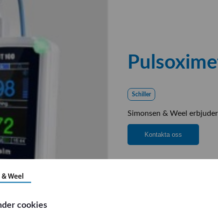
Pulsoxime
Schiller
Simonsen & Weel erbjuder 
Kontakta oss
nder cookies