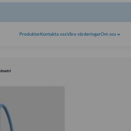
Produkter
Kontakta oss
Våra värderingar
Om oss
ximetri