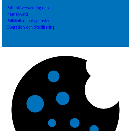
Patientövervakning och
intensivvård
Poliklinik och diagnostik
Operation och Sterilisering