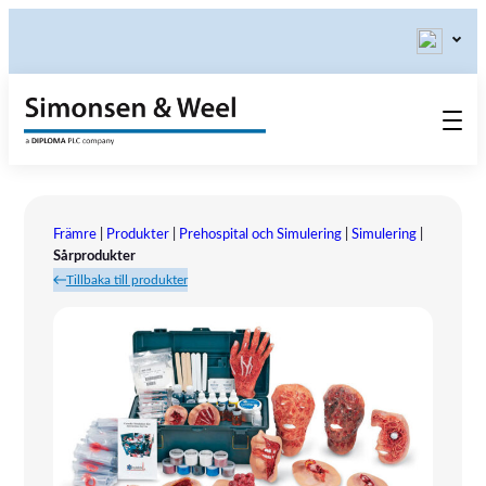
Produkter
Kontakta oss
Främre
|
Produkter
|
Prehospital och Simulering
|
Simulering
|
Våra värderingar
Sårprodukter
Tillbaka till produkter
Om oss
Referensinstallation
Tlf.: 031 – 52 11 40
Utställningar