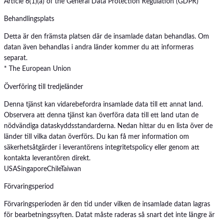
Article 6(1)(a) of the General Data Protection Regulation (GDPR)
Behandlingsplats
Detta är den främsta platsen där de insamlade datan behandlas. Om
datan även behandlas i andra länder kommer du att informeras
separat.
* The European Union
Överföring till tredjeländer
Denna tjänst kan vidarebefordra insamlade data till ett annat land.
Observera att denna tjänst kan överföra data till ett land utan de
nödvändiga dataskyddsstandarderna. Nedan hittar du en lista över de
länder till vilka datan överförs. Du kan få mer information om
säkerhetsåtgärder i leverantörens integritetspolicy eller genom att
kontakta leverantören direkt.
USA
Singapore
Chile
Taiwan
Förvaringsperiod
Förvaringsperioden är den tid under vilken de insamlade datan lagras
för bearbetningssyften. Datat måste raderas så snart det inte längre är