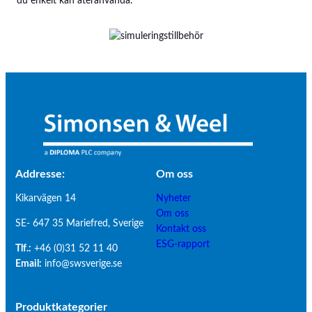
du enkelt kan återanvända.
Addresse:
Om os
s
Kikarvägen 14
Nyheter
Om oss
SE- 647 35 Mariefred, Sverige
Kontakt oss
ESG-rapport
Tlf.:
+46 (0)31 52 11 40
Email:
info@swsverige.se
Produktkategorier