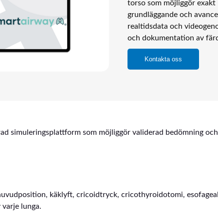
torso som möjliggör exakt
grundläggande och avancer
realtidsdata och videogen
och dokumentation av färd
Kontakta oss
ad simuleringsplattform som möjliggör validerad bedömning och 
uvudposition, käklyft, cricoidtryck, cricothyroidotomi, esofageal
 varje lunga.