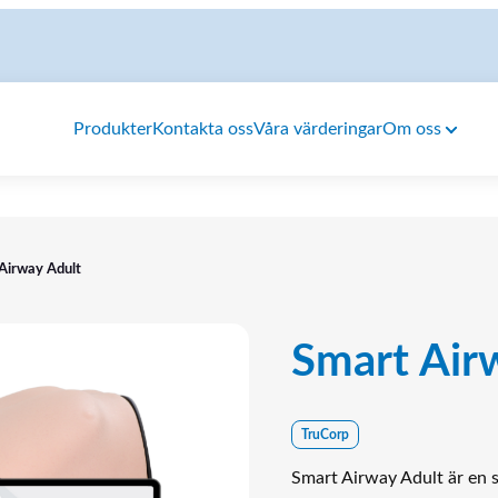
Produkter
Kontakta oss
Våra värderingar
Om oss
Airway Adult
Smart Air
TruCorp
Smart Airway Adult är en