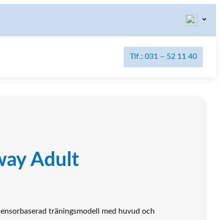
Tlf.: 031 – 52 11 40
way Adult
 sensorbaserad träningsmodell med huvud och