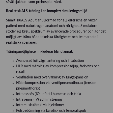
såväl sjukhus- som prehospital vård.
Realistisk ALS-träning i en komplett simuleringsmiljö
Smart TruALS Adult är utformad för att efterlikna en vuxen
patient med naturtrogen anatomi och rörlighet. Simulatorn
stöder ett brett spektrum av avancerade procedurer och gör det
möjligt att träna både tekniska färdigheter och teamarbete i
realistiska scenarier.
Träningsmöjligheter inkluderar bland annat:
Avancerad luftvägshantering och intubation
HLR med mätning av kompressionsdjup, frekvens och
recoil
Ventilation med övervakning av lungexpansion
Nåldekompression vid ventilpneumothorax (tension
pneumothorax)
Intraosseös (IO) infart i humerus och tibia
Intravenös (IV) administrering
Intramuskulära (IM) injektioner
Pulsbedömning via karotis- och femoralispuls