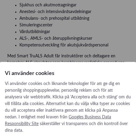
Sjukhus och akutmottagningar
Anestesi- och intensivvårdsavdelningar
Ambulans- och prehospital utbildning
Simuleringscenter
Vårdutbildningar
ALS-, AMLS- och återupplivningskurser
Kompetensutveckling för akutsjukvårdspersonal
Med Smart TruALS Adult får instruktörer och deltagare en
komplett ALS-simulator som kombinerar realistiska procedurer,
omfattande monitorfunktioner och objektiv återkoppling i en
Vi använder cookies
och samma lösning.
Vi använder cookies och liknande teknologier för att ge dig en
personlig shoppingupplevelse, personlig reklam och för att
analysera vår webbtrafik. Klicka på 'Acceptera alla och stäng' om du
vill tillåta alla cookies. Alternativt kan du välja vilka typer av cookies
du vill acceptera eller inaktivera genom att klicka på Anpassa
nedan. I enlighet med kraven från
Googles Business Data
Responsibility Site
säkerställer vi transparens och din kontroll över
dina data.