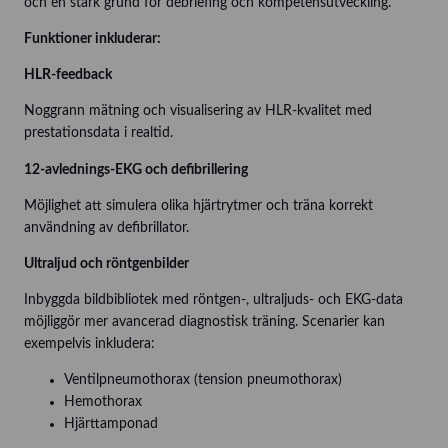
och en stark grund för debriefing och kompetensutveckling.
Funktioner inkluderar:
HLR-feedback
Noggrann mätning och visualisering av HLR-kvalitet med
prestationsdata i realtid.
12-avlednings-EKG och defibrillering
Möjlighet att simulera olika hjärtrytmer och träna korrekt
användning av defibrillator.
Ultraljud och röntgenbilder
Inbyggda bildbibliotek med röntgen-, ultraljuds- och EKG-data
möjliggör mer avancerad diagnostisk träning. Scenarier kan
exempelvis inkludera:
Ventilpneumothorax (tension pneumothorax)
Hemothorax
Hjärttamponad