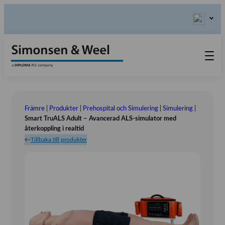
Produkter
Kontakta oss
Främre
|
Produkter
|
Prehospital och Simulering
|
Simulering
|
Våra värderingar
Smart TruALS Adult – Avancerad ALS-simulator med
återkoppling i realtid
Om oss
Tillbaka till produkter
Referensinstallation
Tlf.: 031 – 52 11 40
Utställningar