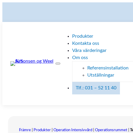
Produkter
Kontakta oss
Våra värderingar
Om oss
Referensinstallation
Utställningar
Tlf.: 031 – 52 11 40
Främre
|
Produkter
|
Operation Intensivvård
|
Operationsrummet
|
T