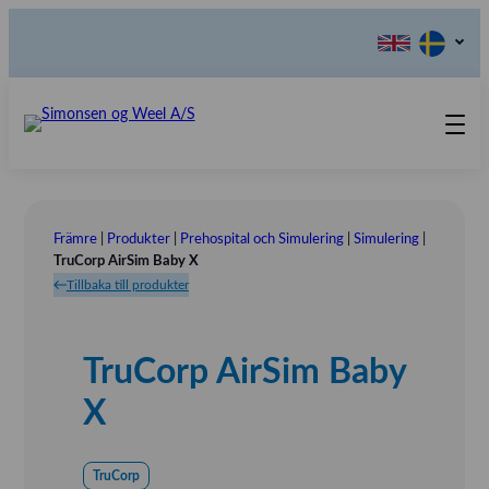
Produkter
Kontakta oss
Främre
|
Produkter
|
Prehospital och Simulering
|
Simulering
|
Våra värderingar
TruCorp AirSim Baby X
Tillbaka till produkter
Om oss
Referensinstallation
Tlf.: 031 – 52 11 40
TruCorp AirSim Baby
Utställningar
X
TruCorp