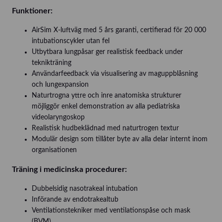
Funktioner:
AirSim X-luftväg med 5 års garanti, certifierad för 20 000
intubationscykler utan fel
Utbytbara lungpåsar ger realistisk feedback under
teknikträning
Användarfeedback via visualisering av maguppblåsning
och lungexpansion
Naturtrogna yttre och inre anatomiska strukturer
möjliggör enkel demonstration av alla pediatriska
videolaryngoskop
Realistisk hudbeklädnad med naturtrogen textur
Modulär design som tillåter byte av alla delar internt inom
organisationen
Träning i medicinska procedurer:
Dubbelsidig nasotrakeal intubation
Införande av endotrakealtub
Ventilationstekniker med ventilationspåse och mask
(BVM)