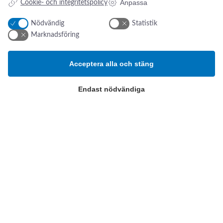
Anpassa
Cookie- och integritetspolicy
Nödvändig
Statistik
Addresse:
Om os
s
Marknadsföring
Kikarvägen 14
Nyheter
Om oss
Acceptera alla och stäng
SE- 647 35 Mariefred, Sverige
Kontakt oss
ESG-rapport
Tlf.:
+46 (0)31 52 11 40
Endast nödvändiga
Email:
info@swsverige.se
Produktkategorier
Patientövervakning och
intensivvård
Poliklinik och diagnostik
Operation och Sterilisering
Cookie-inställningar