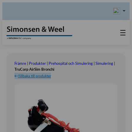
Produkter
Kontakta oss
Främre
|
Produkter
|
Prehospital och Simulering
|
Simulering
|
Våra värderingar
TruCorp AirSim Bronchi
Tillbaka till produkter
Om oss
Referensinstallation
Tlf.: 031 – 52 11 40
Utställningar