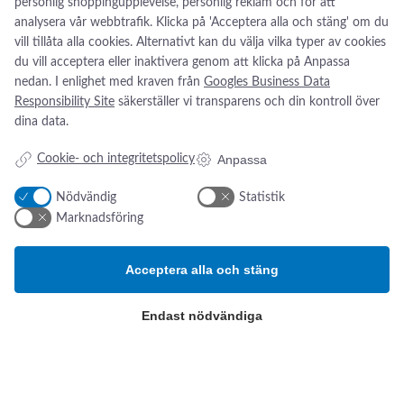
personlig shoppingupplevelse, personlig reklam och för att
analysera vår webbtrafik. Klicka på 'Acceptera alla och stäng' om du
vill tillåta alla cookies. Alternativt kan du välja vilka typer av cookies
du vill acceptera eller inaktivera genom att klicka på Anpassa
nedan. I enlighet med kraven från
Googles Business Data
Responsibility Site
säkerställer vi transparens och din kontroll över
dina data.
Anpassa
Cookie- och integritetspolicy
Nödvändig
Statistik
Marknadsföring
Acceptera alla och stäng
Addresse:
Om os
s
Endast nödvändiga
Kikarvägen 14
Nyheter
Om oss
SE- 647 35 Mariefred, Sverige
Kontakt oss
ESG-rapport
Tlf.:
+46 (0)31 52 11 40
Email:
info@swsverige.se