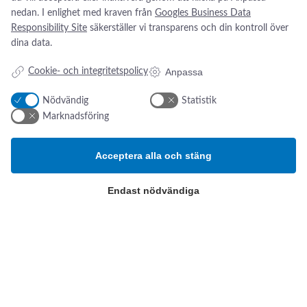
nedan. I enlighet med kraven från
Googles Business Data
Responsibility Site
säkerställer vi transparens och din kontroll över
dina data.
Anpassa
Cookie- och integritetspolicy
Nödvändig
Statistik
Marknadsföring
Acceptera alla och stäng
Endast nödvändiga
Addresse:
Om os
s
Kikarvägen 14
Nyheter
Om oss
SE- 647 35 Mariefred, Sverige
Kontakt oss
ESG-rapport
Tlf.:
+46 (0)31 52 11 40
Email:
info@swsverige.se