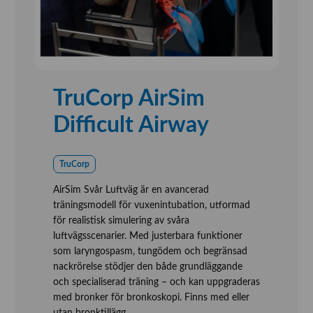
TruCorp AirSim
Difficult Airway
TruCorp
AirSim Svår Luftväg är en avancerad
träningsmodell för vuxenintubation, utformad
för realistisk simulering av svåra
luftvägsscenarier. Med justerbara funktioner
som laryngospasm, tungödem och begränsad
nackrörelse stödjer den både grundläggande
och specialiserad träning – och kan uppgraderas
med bronker för bronkoskopi. Finns med eller
utan bronktillägg.