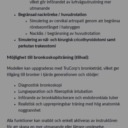
vilket gör införandet av luftvägsutrustning mer
utmanande
Begränsad nackrörelse / huvudrotation
Simulering av cervikal artropati genom att begränsa
rörelseomfånget i halsryggen
Nacklås / begränsning av huvudrotation
Simulering av nål- och kirurgisk cricothyroidotomi samt
perkutan trakeostomi
Möjlighet till bronkoskopiträning (tillval):
Modellen kan uppgraderas med TruCorp’s bronkieträd, vilket ger
tillgång till bronker i fjärde generationen och stödjer:
Diagnostisk bronkoskopi
Lungseparation och fiberoptisk intubation
Införande av bronkialblockerare och endobronkiala tuber
Realistisk och upprepningsbar träning med hög anatomisk
noggrannhet
Alla funktioner kan snabbt och enkelt aktiveras av instruktören
för att skapa en mer utmanande eller lättare upplevelse.