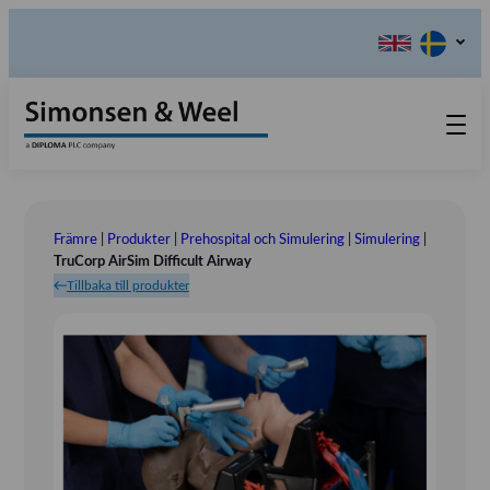
Produkter
Kontakta oss
Främre
|
Produkter
|
Prehospital och Simulering
|
Simulering
|
Våra värderingar
TruCorp AirSim Difficult Airway
Tillbaka till produkter
Om oss
Referensinstallation
Tlf.: 031 – 52 11 40
Utställningar