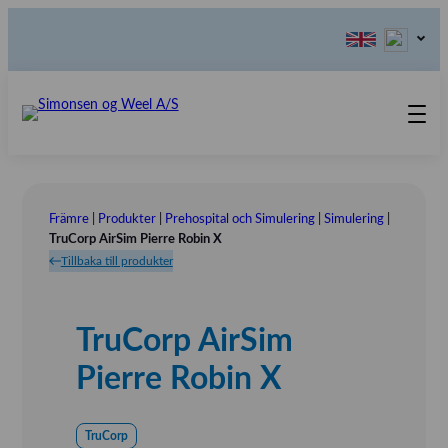
Produkter
Kontakta oss
Främre
|
Produkter
|
Prehospital och Simulering
|
Simulering
|
Våra värderingar
TruCorp AirSim Pierre Robin X
Tillbaka till produkter
Om oss
Referensinstallation
Tlf.: 031 – 52 11 40
TruCorp AirSim
Utställningar
Pierre Robin X
TruCorp