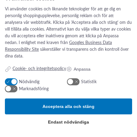
Se broschyre här
Vi använder cookies och liknande teknologier för att ge dig en
personlig shoppingupplevelse, personlig reklam och för att
analysera vår webbtrafik. Klicka på 'Acceptera alla och stäng' om du
vill tillåta alla cookies. Alternativt kan du välja vilka typer av cookies
du vill acceptera eller inaktivera genom att klicka på Anpassa
nedan. I enlighet med kraven från
Googles Business Data
Responsibility Site
säkerställer vi transparens och din kontroll över
dina data.
Addresse:
Om os
s
Kikarvägen 14
Nyheter
Anpassa
Cookie- och integritetspolicy
Om oss
SE- 647 35 Mariefred, Sverige
Kontakt oss
Nödvändig
Statistik
ESG-rapport
Marknadsföring
Tlf.:
+46 (0)31 52 11 40
Email:
info@swsverige.se
Acceptera alla och stäng
Produktkategorier
Endast nödvändiga
Patientövervakning och
intensivvård