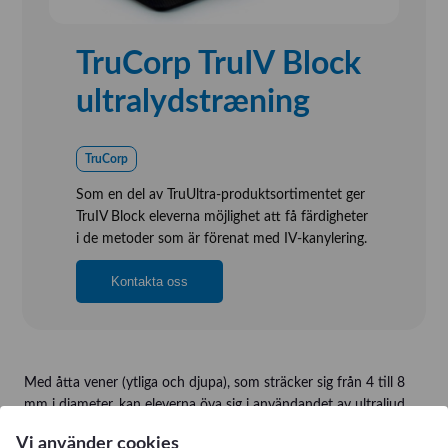
TruCorp TruIV Block
ultralydstræning
TruCorp
Som en del av TruUltra-produktsortimentet ger
TruIV Block eleverna möjlighet att få färdigheter
i de metoder som är förenat med IV-kanylering.
Kontakta oss
Med åtta vener (ytliga och djupa), som sträcker sig från 4 till 8
mm i diameter, kan eleverna öva sig i användandet av ultraljud
vid IV-procedurer.
Vi använder cookies