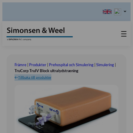
Produkter
Kontakta oss
Främre
|
Produkter
|
Prehospital och Simulering
|
Simulering
|
Våra värderingar
TruCorp TruIV Block ultralydstræning
Tillbaka till produkter
Om oss
Referensinstallation
Tlf.: 031 – 52 11 40
Utställningar