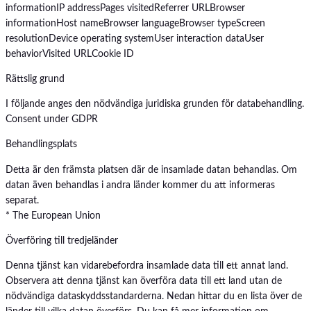
information
IP address
Pages visited
Referrer URL
Browser
information
Host name
Browser language
Browser type
Screen
resolution
Device operating system
User interaction data
User
behavior
Visited URL
Cookie ID
Rättslig grund
I följande anges den nödvändiga juridiska grunden för databehandling.
Consent under GDPR
Behandlingsplats
Detta är den främsta platsen där de insamlade datan behandlas. Om
datan även behandlas i andra länder kommer du att informeras
separat.
* The European Union
Överföring till tredjeländer
Denna tjänst kan vidarebefordra insamlade data till ett annat land.
Observera att denna tjänst kan överföra data till ett land utan de
nödvändiga dataskyddsstandarderna. Nedan hittar du en lista över de