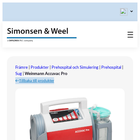
Produkter
Kontakta oss
Främre
|
Produkter
|
Prehospital och Simulering
|
Prehospital
|
Våra värderingar
Sug
|
Weinmann Accuvac Pro
Tillbaka till produkter
Om oss
Referensinstallation
Tlf.: 031 – 52 11 40
Utställningar