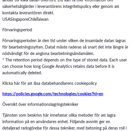
länder till vilka datan överförs. Du kan få mer information om
säkerhetsåtgärder i leverantörens integritetspolicy eller genom att
kontakta leverantören direkt.
USA
Singapore
Chile
Taiwan
Förvaringsperiod
Förvaringsperioden är den tid under vilken de insamlade datan lagras
för bearbetningssyften. Datat måste raderas så snart det inte längre är
nödvändigt för de angivna bearbetningsändamålen.
* The retention period depends on the type of stored data. Each user
can choose how long Google Analytics retains data before it is
automatically deleted.
Klicka här för att läsa databehandlarens cookiepolicy
https://policies.google.com/technologies/cookies?hl=en
Översikt över informationslagringstekniker
Tjänsten som beskrivs här innefattar olika metoder för att lagra
information på en användares enhet. Följande avsnitt ger en
detaljerad redogörelse för dessa tekniker, med betoning på deras roll i