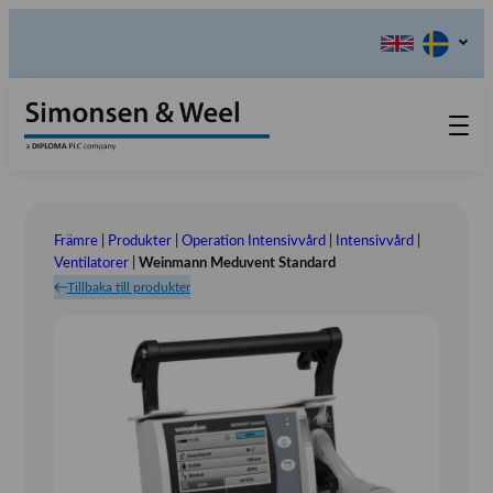
Produkter
Kontakta oss
Främre
|
Produkter
|
Operation Intensivvård
|
Intensivvård
|
Våra värderingar
Ventilatorer
|
Weinmann Meduvent Standard
Tillbaka till produkter
Om oss
Referensinstallation
Tlf.: 031 – 52 11 40
Utställningar