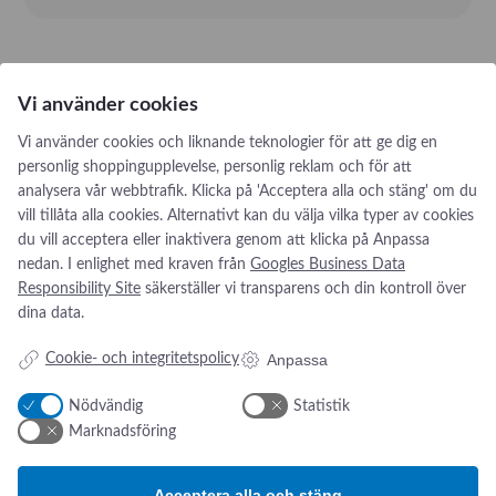
Designade för transport och godkända och ’krocktestade’ enligt
ambulansstandarden EN1789 – inkl. monterad syrgasflaska!
Vi använder cookies
Se broschyr her.
Vi använder cookies och liknande teknologier för att ge dig en
personlig shoppingupplevelse, personlig reklam och för att
analysera vår webbtrafik. Klicka på 'Acceptera alla och stäng' om du
vill tillåta alla cookies. Alternativt kan du välja vilka typer av cookies
du vill acceptera eller inaktivera genom att klicka på Anpassa
nedan. I enlighet med kraven från
Googles Business Data
Responsibility Site
säkerställer vi transparens och din kontroll över
dina data.
Addresse:
Om os
s
Anpassa
Cookie- och integritetspolicy
Kikarvägen 14
Nyheter
Om oss
Nödvändig
Statistik
SE- 647 35 Mariefred, Sverige
Kontakt oss
Marknadsföring
ESG-rapport
Tlf.:
+46 (0)31 52 11 40
Email:
info@swsverige.se
Acceptera alla och stäng