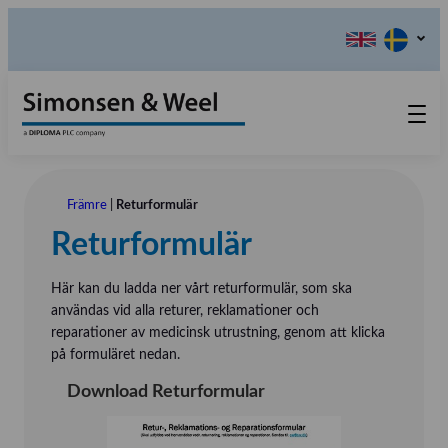
Produkter
Kontakta oss
Främre
|
Returformulär
Returformulär
Våra värderingar
Om oss
Här kan du ladda ner vårt returformulär, som ska
Referensinstallation
användas vid alla returer, reklamationer och
Tlf.: 031 – 52 11 40
reparationer av medicinsk utrustning, genom att klicka
Utställningar
på formuläret nedan.
Download Returformular