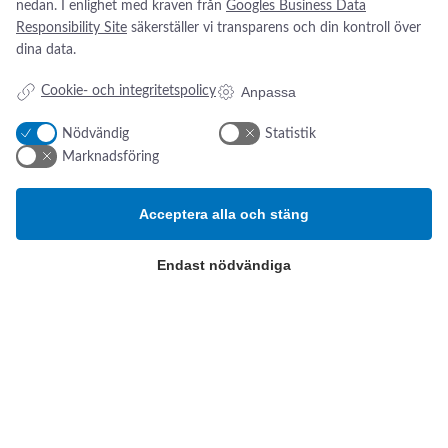
nedan. I enlighet med kraven från
Googles Business Data
Responsibility Site
säkerställer vi transparens och din kontroll över
Addresse:
Om os
s
dina data.
Kikarvägen 14
Nyheter
Anpassa
Cookie- och integritetspolicy
Om oss
SE- 647 35 Mariefred, Sverige
Kontakt oss
Nödvändig
Statistik
ESG-rapport
Tlf.:
+46 (0)31 52 11 40
Marknadsföring
Email:
info@swsverige.se
Acceptera alla och stäng
Produktkategorier
Patientövervakning och
Endast nödvändiga
intensivvård
Poliklinik och diagnostik
Operation och Sterilisering
Cookie-inställningar