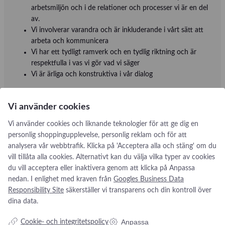
arbetsmiljön och i de relationer och processer vi är en del
av.
Vi involverar varandra och är inkluderande i vårt sätt att
arbeta och kommunicera
Vi har ett tydligt ramverk och en tydlig riktning och är
respektfulla i vas vi gör vad vi säger
Vi är ärliga och konstruktiva i vår dialog
*Intressenter = kunder, medborgare, partners, ägare, patienter
och kollegor
Vi använder cookies
Vi använder cookies och liknande teknologier för att ge dig en
personlig shoppingupplevelse, personlig reklam och för att
analysera vår webbtrafik. Klicka på 'Acceptera alla och stäng' om du
vill tillåta alla cookies. Alternativt kan du välja vilka typer av cookies
du vill acceptera eller inaktivera genom att klicka på Anpassa
nedan. I enlighet med kraven från
Googles Business Data
Addresse:
Om os
s
Responsibility Site
säkerställer vi transparens och din kontroll över
dina data.
Kikarvägen 14
Nyheter
Om oss
Anpassa
Cookie- och integritetspolicy
SE- 647 35 Mariefred, Sverige