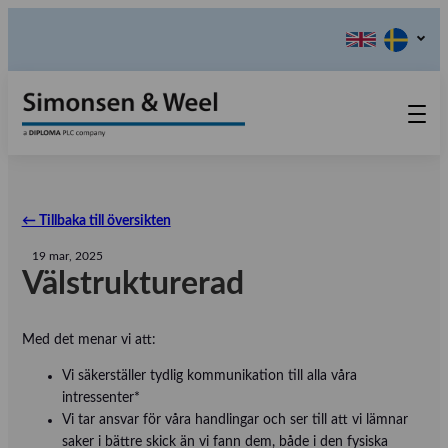
Hoppa
till
innehåll
Produkter
Kontakta oss
← Tillbaka till översikten
Våra värderingar
19 mar, 2025
Om oss
Välstrukturerad
Referensinstallation
Tlf.: 031 – 52 11 40
Med det menar vi att:
Utställningar
Vi säkerställer tydlig kommunikation till alla våra
intressenter*
Vi tar ansvar för våra handlingar och ser till att vi lämnar
saker i bättre skick än vi fann dem, både i den fysiska