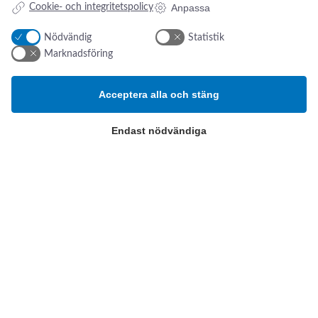
Anpassa
Cookie- och integritetspolicy
Nödvändig
Statistik
Marknadsföring
Addresse:
Om os
s
Acceptera alla och stäng
Kikarvägen 14
Nyheter
Endast nödvändiga
Om oss
SE- 647 35 Mariefred, Sverige
Kontakt oss
ESG-rapport
Tlf.:
+46 (0)31 52 11 40
Email:
info@swsverige.se
Produktkategorier
Patientövervakning och
intensivvård
Poliklinik och diagnostik
Operation och Sterilisering