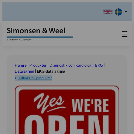
Produkter
Kontakta oss
Främre
|
Produkter
|
Diagnostik och Kardiologi
|
EKG
|
Våra värderingar
Datalagring
|
EKG-datalagring
Tillbaka till produkter
Om oss
Referensinstallation
Tlf.: 031 – 52 11 40
Utställningar