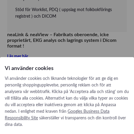
Stöd för Worklist, PDQ ( uppslag mot folkbokförings
registret ) och DICOM
neaLink & neaView – Fabrikats oberoende, icke
proprietärt, EKG analys och lagrings system i Dicom
format !
Läs mer här.
Produktbeskrivningar och modeller
Vi använder cookies
Här kan du se våra produktblad och datablad:
Vi använder cookies och liknande teknologier för att ge dig en
personlig shoppingupplevelse, personlig reklam och för att
Sema
analysera vår webbtrafik. Klicka på 'Acceptera alla och stäng' om du
vill tillåta alla cookies. Alternativt kan du välja vilka typer av cookies
HL7
du vill acceptera eller inaktivera genom att klicka på Anpassa
Dicom
nedan. I enlighet med kraven från
Googles Business Data
Responsibility Site
säkerställer vi transparens och din kontroll över
Datamed FT
dina data.