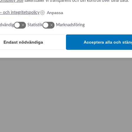
nsibility Site
säkerställer vi transparens och din kontroll över dina data.
Anpassa
- och integritetspolicy
dvändig
Statistik
Marknadsföring
Endast nödvändiga
Acceptera alla och stän