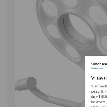
Vi anvä
Vi använde
personlig 
du vill til
inaktivera