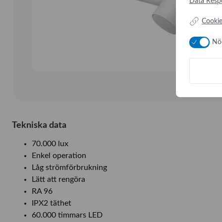
Data Respo
Cookie
Nö
Tekniska data
70.000 lux
Enkel operation
Låg strömförbrukning
Lätt att rengöra
RA 96
IPX2 täthet
60.000 timmars LED