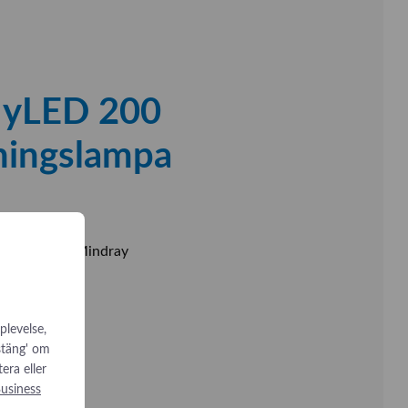
HyLED 200
ningslampa
lampa från Mindray
plevelse,
 stäng' om
tera eller
usiness