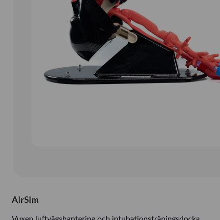
AirSim
Vuxen luftvägshantering och intubationsträningsdocka.