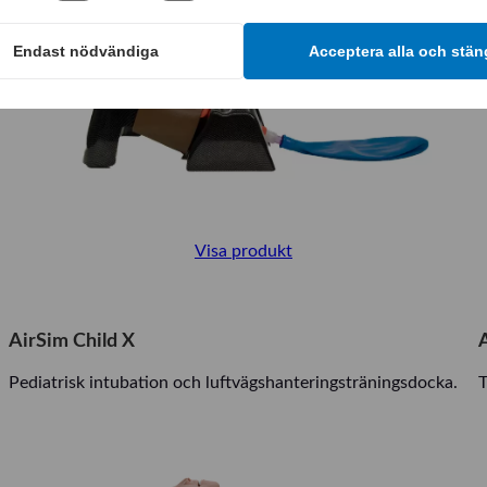
Endast nödvändiga
Acceptera alla och stän
Visa produkt
AirSim Child X
Pediatrisk intubation och luftvägshanteringsträningsdocka.
T