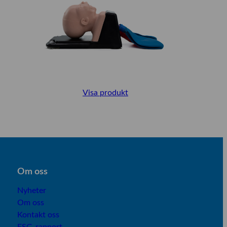
Visa produkt
Om os
s
Nyheter
Om oss
Kontakt oss