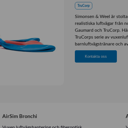
TruCorp
Simonsen & Weel är stolta
realistiska luftvägar från 
Gaumard och TruCorp. Här 
TruCorps serie av vuxenluf
barnluftvägstränare och av
Kontakta oss
AirSim Bronchi
Vuxen luftvägshantering och fiberoptisk
V