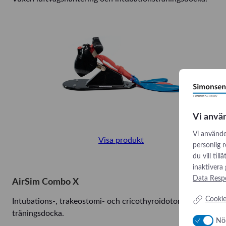
Vi anvä
Vi använde
Visa produkt
personlig 
du vill til
inaktivera
Data Respo
AirSim Combo X
Cookie
Intubations-, trakeostomi- och cricothyroidotomi-
träningsdocka.
Nö