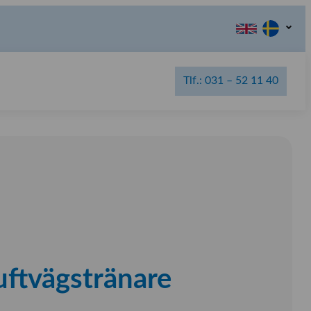
Tlf.: 031 – 52 11 40
uftvägstränare