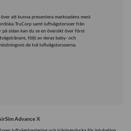
 över att kunna presentera marknadens mest
nordiska TruCorp samt luftvägstorsoer från
på sidan kan du se en översikt över först
tvägstränare, följt av deras baby- och
slutningsvis de två luftvägstorsoerna.
AirSim Advance X
uxen luftvägshantering och träningsdocka för intubation