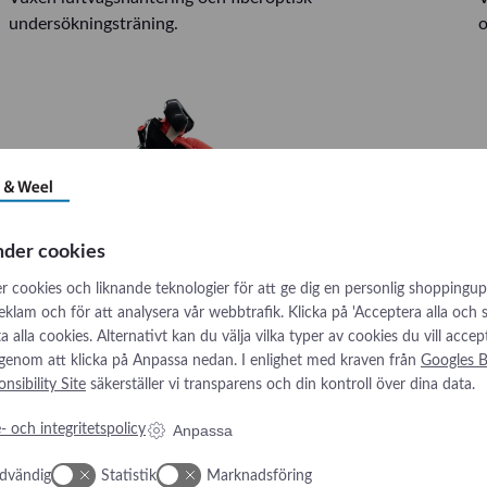
undersökningsträning.
o
nder cookies
r cookies och liknande teknologier för att ge dig en personlig shoppingup
Visa produkt
reklam och för att analysera vår webbtrafik. Klicka på 'Acceptera alla och
låta alla cookies. Alternativt kan du välja vilka typer av cookies du vill accep
 genom att klicka på Anpassa nedan. I enlighet med kraven från
Googles B
nsibility Site
säkerställer vi transparens och din kontroll över dina data.
TruCric
Anpassa
- och integritetspolicy
Träningsmodell för cricothyroidotomi, trakeostomi och
D
ventilation.
dvändig
Statistik
Marknadsföring