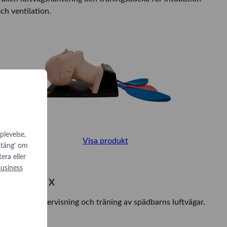
ch ventilation.
plevelse,
Visa produkt
 stäng' om
tera eller
usiness
AirSim Baby X
ocka för undervisning och träning av spädbarns luftvägar.