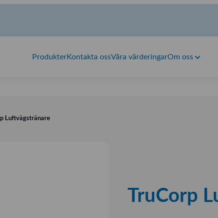
Produkter
Kontakta oss
Våra värderingar
Om oss
p Luftvägstränare
TruCorp L