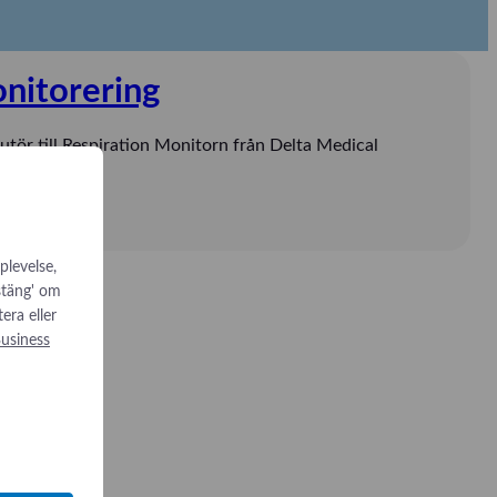
nitorering
utör till Respiration Monitorn från Delta Medical
plevelse,
 stäng' om
tera eller
usiness