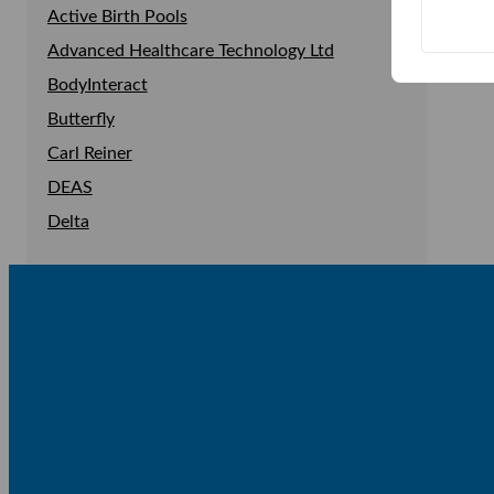
Active Birth Pools
Se allt i Simulering
Operationslampor
Ambulansbår
Advanced Healthcare Technology Ltd
Pendlar
Defibrillator
Bronkoskopisimulator
BodyInteract
Sug
Luftvägsträning
Butterfly
Carl Reiner
DEAS
Delta
Epimed
Ergo Vac
Ergosana
EyePro
Ganshorn
Gaumard
HandyVAQ