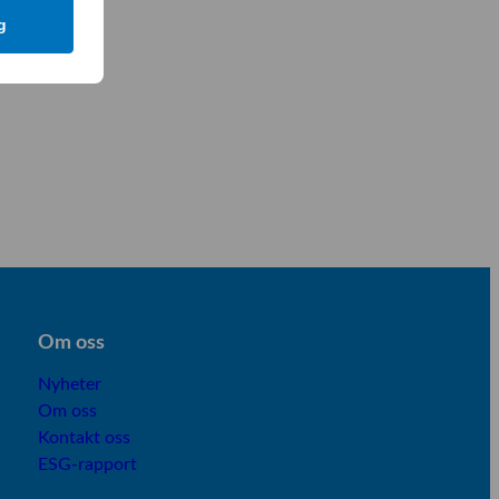
g
Om os
s
Nyheter
Om oss
Kontakt oss
ESG-rapport