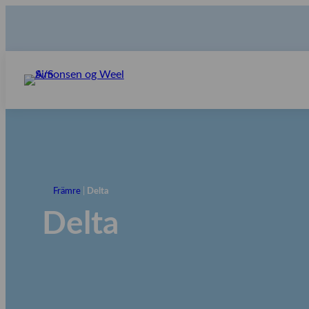
Främre
|
Delta
Delta