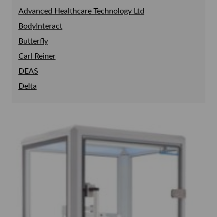
Advanced Healthcare Technology Ltd
Pendlar
Defibrillator
Bronkoskopisimulator
BodyInteract
Sug
Luftvägsträning
Butterfly
Carl Reiner
DEAS
Delta
Epimed
Ergo Vac
Ergosana
EyePro
Ganshorn
Gaumard
HandyVAQ
Kartsana