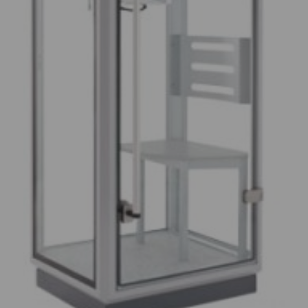
Kaya
Mindray
Mindray
Novak
ORSIM
P3 Medical
Quickels
SAM Medical
Schiller
Strässle
TechniCare
Telic Group
The Birth Sling
TruCorp
VausSim