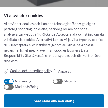
Weinnmann
WinComm
Vi använder cookies
Xavant
Spirometri
Vi använder cookies och liknande teknologier för att ge dig en
ZAC
personlig shoppingupplevelse, personlig reklam och för att
Simonsen & Weel har flertal produkter inom spirometri. Allt
analysera vår webbtrafik. Klicka på 'Acceptera alla och stäng' om du
från en enkel handenhet till avancerade PC-lösningar med
vill tillåta alla cookies. Alternativt kan du välja vilka typer av cookies
beprövad ultraljudsteknologi.
du vill acceptera eller inaktivera genom att klicka på Anpassa
nedan. I enlighet med kraven från
Googles Business Data
:
Se produkt
Responsibility Site
säkerställer vi transparens och din kontroll över
S
dina data.
p
i
Anpassa
Cookie- och integritetspolicy
r
o
Nödvändig
Statistik
m
Marknadsföring
e
t
Addresse:
Om os
s
r
Acceptera alla och stäng
Kikarvägen 14
Nyheter
i
Om oss