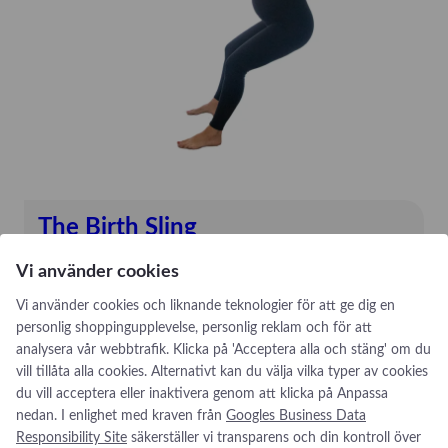
Kaya
Mindray
Mindray
Novak
ORSIM
P3 Medical
Quickels
The Birth Sling
SAM Medical
Schiller
The Birth Sling är ett modernt förlossningshjälpmedel som
Vi använder cookies
Strässle
är utformat för att ge stöd till gynnsamma
Vi använder cookies och liknande teknologier för att ge dig en
förlossningsställningar. The Birth Sling ger den födande
TechniCare
personlig shoppingupplevelse, personlig reklam och för att
möjlighet till större rörelsefrihet, komfort och kontroll under
Telic Group
analysera vår webbtrafik. Klicka på 'Acceptera alla och stäng' om du
förlossningen.
vill tillåta alla cookies. Alternativt kan du välja vilka typer av cookies
The Birth Sling
:
Se produkt
du vill acceptera eller inaktivera genom att klicka på Anpassa
T
TruCorp
nedan. I enlighet med kraven från
Googles Business Data
h
Responsibility Site
säkerställer vi transparens och din kontroll över
VausSim