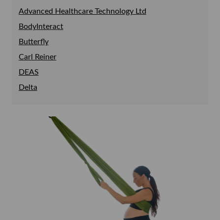
Advanced Healthcare Technology Ltd
Pendlar
Defibrillator
Bronkoskopisimulator
BodyInteract
Sug
Luftvägsträning
Butterfly
Carl Reiner
DEAS
Delta
Epimed
Ergo Vac
Ergosana
EyePro
Ganshorn
Gaumard
HandyVAQ
Kartsana