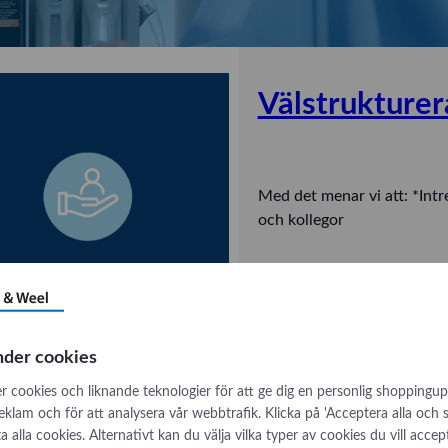
Välstrukture
Med det menar vi att: *Intr
och kollegor
:
Se produkt
V
ä
nder cookies
l
s
r cookies och liknande teknologier för att ge dig en personlig shoppingup
Ansvarsfull
t
reklam och för att analysera vår webbtrafik. Klicka på 'Acceptera alla och
låta alla cookies. Alternativt kan du välja vilka typer av cookies du vill accep
r