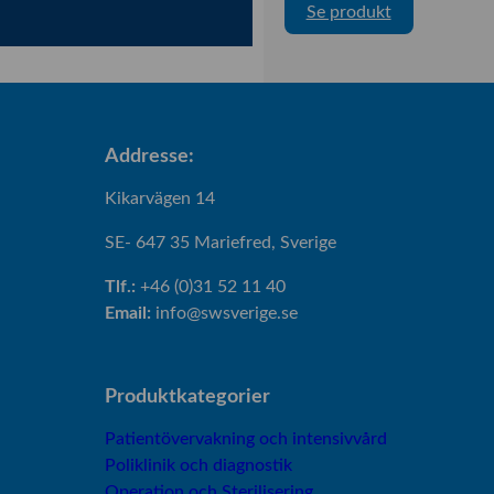
:
Se produkt
L
ö
s
n
i
Addresse:
n
g
Kikarvägen 14
s
SE- 647 35 Mariefred, Sverige
o
r
Tlf.:
+46 (0)31 52 11 40
i
Email:
info@swsverige.se
e
n
t
Produktkategorier
e
r
Patientövervakning och intensivvård
a
Poliklinik och diagnostik
d
Operation och Sterilisering