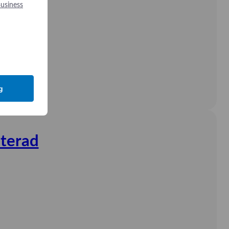
usiness
g
nterad