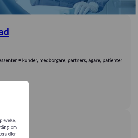
rad
essenter = kunder, medborgare, partners, ägare, patienter
plevelse,
 stäng' om
tera eller