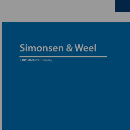
Kartsana
Kaya
Mindray
Mindray
Novak
ORSIM
P3 Medical
Quickels
SAM Medical
Schiller
Strässle
TechniCare
Telic Group
The Birth Sling
TruCorp